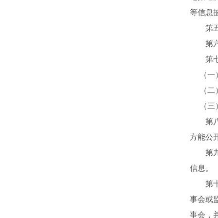
等信息
第五
第六条
第七
（一）
（二）
（三）
第八
方能公
第九
信息。
第十
事会或
事会，